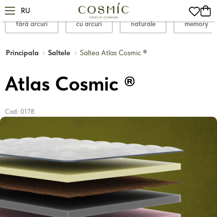
RU
fără arcuri
cu arcuri
naturale
memory
Principala
Saltele
Saltea Atlas Cosmic ®
Atlas Cosmic ®
Cod:
0178