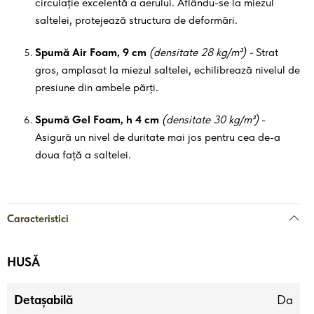
circulație excelentă a aerului. Aflându-se la miezul
saltelei, protejează structura de deformări.
Spumă Air Foam, 9 cm
(densitate 28 kg/m³) -
Strat
gros, amplasat la miezul saltelei, echilibrează nivelul de
presiune din ambele părți.
Spumă Gel Foam, h 4 cm
(densitate 30 kg/m³)
-
Asigură un nivel de duritate mai jos pentru cea de-a
doua față a saltelei.
Caracteristici
HUSĂ
Detașabilă
Da