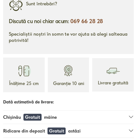
Sunt întrebări?
Discută cu noi chiar acum:
069 66 28 28
Specialiștii noștri în somn te vor ajuta să alegi salteaua
potrivită!
2690 mdl
de la
de la
um
Topper Ecolatex
To
Livrare gratuită
Înălțime 25 cm
Garanție 10 ani
Înălțime 5 cm
Dată estimativă de livrare:
Garanție 10 ani
Livrare gratuită
Chișinău
Gratuit
mâine
ii
Detalii
Ridicare din depozit
Gratuit
astăzi