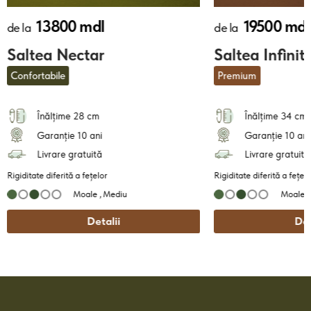
13800 mdl
19500 mdl
de la
de la
Saltea Nectar
Saltea Infinit
Confortabile
Premium
Înălțime 28 cm
Înălțime 34 cm
Garanție 10 ani
Garanție 10 ani
Livrare gratuită
Livrare gratuită
Rigiditate diferită a fețelor
Rigiditate diferită a fețelo
Moale ,
Mediu
Moale ,
Detalii
Det