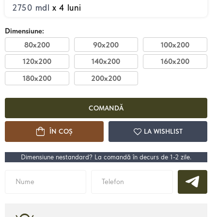
2750 mdl
x 4 luni
Dimensiune:
80x200
90x200
100x200
120x200
140x200
160x200
22200 mdl
de la
de la
180x200
200x200
ii
Pat Loft
Pat
COMANDĂ
Detalii
ÎN COȘ
LA WISHLIST
Dimensiune nestandard? La comandă în decurs de 1-2 zile.