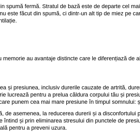
 din spumă fermă. Stratul de bază este de departe cel mai 
 nu este făcut din spumă, ci dintr-un alt tip de miez pe car
tilație.
emorie au avantaje distincte care le diferențiază de alte
și presiunea, inclusiv durerile cauzate de artrită, durer
 lucrează pentru a prelua căldura corpului tău și presiu
care punem cea mai mare presiune în timpul somnului: șol
, de asemenea, la reducerea durerii și a disconfortului pe
 se întind și prin eliminarea stresului din punctele de pres
ală pentru a preveni uzura.