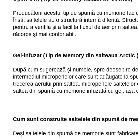
Producătorii acestui tip de spumă cu memorie fac 
Însă, saltelele au o structură internă diferită. Stru
pentru a ventila și a facilita fluxul de aer prin sa
răcoros și mai confortabil.
Gel-infuzat (Tip de Memory din salteaua Arcti
După cum sugerează și numele, spre deosebire de 
intermediul microperlelor care sunt adăugate la spu
trecerea aerului prin saltea, microperlele saltelelor
saltea din spumă cu memorie infuzată cu gel, așa cu
Cum sunt construite saltelele din spumă de m
Deși saltelele din spumă de memorie sunt fabricate p