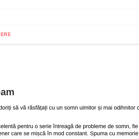
CERE
oam
doriți să vă răsfățați cu un somn uimitor și mai odihnitor 
lentă pentru o serie întreagă de probleme de somn, fie c
partener care se mișcă în mod constant. Spuma cu memorie 