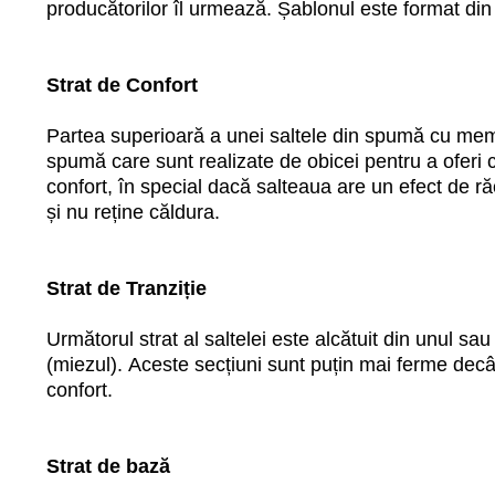
producătorilor îl urmează. Șablonul este format din t
Strat de Confort
Partea superioară a unei saltele din spumă cu memo
spumă care sunt realizate de obicei pentru a oferi 
confort, în special dacă salteaua are un efect de 
și nu reține căldura.
Strat de Tranziție
Următorul strat al saltelei este alcătuit din unul sa
(miezul). Aceste secțiuni sunt puțin mai ferme decât
confort.
Strat de bază