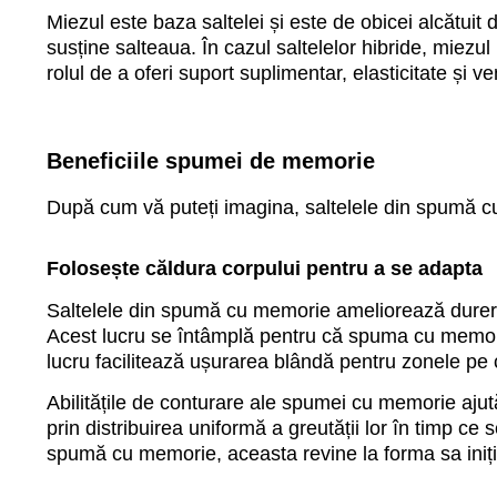
Miezul este baza saltelei și este de obicei alcătuit
susține salteaua. În cazul saltelelor hibride, miezul
rolul de a oferi suport suplimentar, elasticitate și ven
Beneficiile spumei de memorie
După cum vă puteți imagina, saltelele din spumă cu m
Folosește căldura corpului pentru a se adapta
Saltelele din spumă cu memorie ameliorează durerea 
Acest lucru se întâmplă pentru că spuma cu memorie
lucru facilitează ușurarea blândă pentru zonele pe 
Abilitățile de conturare ale spumei cu memorie ajută
prin distribuirea uniformă a greutății lor în timp ce
spumă cu memorie, aceasta revine la forma sa iniți