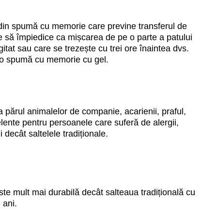
ea din spumă cu memorie care previne transferul de
e să împiedice ca mișcarea de pe o parte a patului
agitat sau care se trezește cu trei ore înaintea dvs.
e o spumă cu memorie cu gel.
ca părul animalelor de companie, acarienii, praful,
ente pentru persoanele care suferă de alergii,
decât saltelele tradiționale.
e mult mai durabilă decât salteaua tradițională cu
 ani.