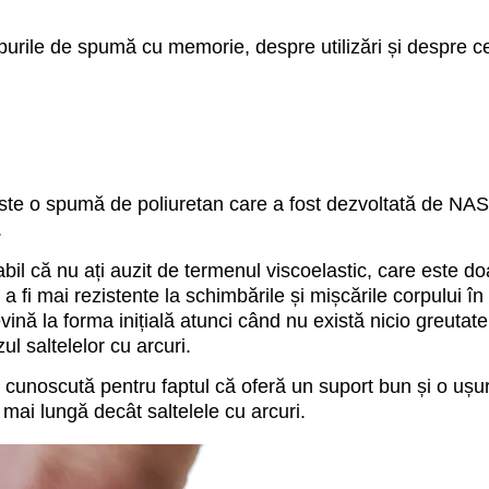
tipurile de spumă cu memorie, despre utilizări și despre c
 o spumă de poliuretan care a fost dezvoltată de NASA 
.
bil că nu ați auzit de termenul viscoelastic, care este
fi mai rezistente la schimbările și mișcările corpului în 
nă la forma inițială atunci când nu există nicio greutat
ul saltelelor cu arcuri.
unoscută pentru faptul că oferă un suport bun și o ușurar
mai lungă decât saltelele cu arcuri.