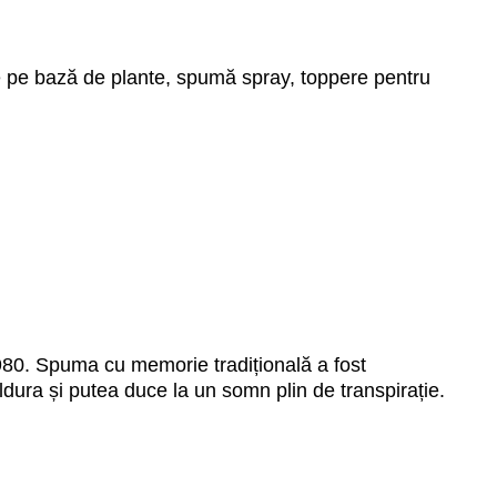
e pe bază de plante, spumă spray, toppere pentru
25000 mdl
de la
de la
Pat New Ray
Pat
980. Spuma cu memorie tradițională a fost
ldura și putea duce la un somn plin de transpirație.
Detalii