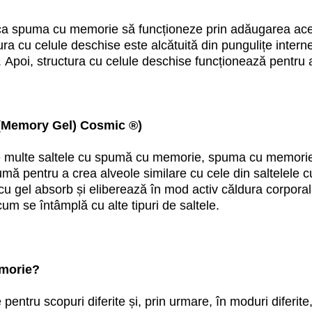
ca spuma cu memorie să funcționeze prin adăugarea acel
ctura cu celule deschise este alcătuită din pungulițe inter
ltea. Apoi, structura cu celule deschise funcționează pent
c (Memory Gel) Cosmic ®)
multe saltele cu spumă cu memorie, spuma cu memorie cu
mă pentru a crea alveole similare cu cele din saltelele cu
 cu gel absorb și eliberează în mod activ căldura corporală
m se întâmplă cu alte tipuri de saltele.
emorie?
entru scopuri diferite și, prin urmare, în moduri diferit