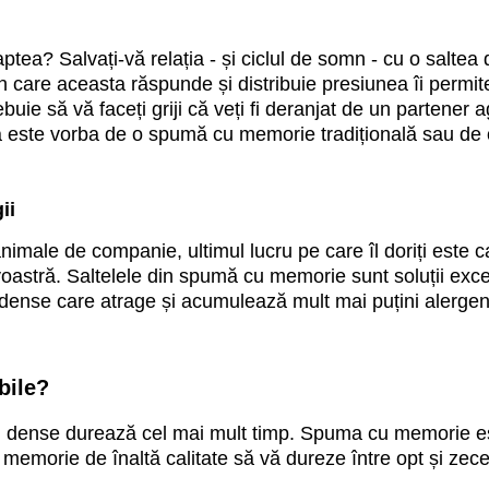
aptea? Salvați-vă relația - și ciclul de somn - cu o salt
care aceasta răspunde și distribuie presiunea îi permit
buie să vă faceți griji că veți fi deranjat de un partener 
că este vorba de o spumă cu memorie tradițională sau d
ii
animale de companie, ultimul lucru pe care îl doriți este 
astră. Saltelele din spumă cu memorie sunt soluții excel
 dense care atrage și acumulează mult mai puțini alergeni 
bile?
 dense durează cel mai mult timp. Spuma cu memorie est
 memorie de înaltă calitate să vă dureze între opt și zece