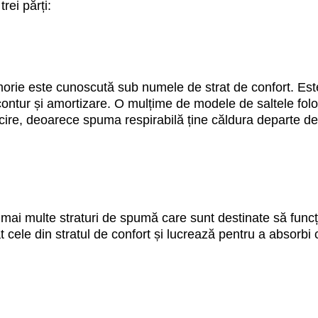
rei părți:
rie este cunoscută sub numele de strat de confort. Este 
contur și amortizare. O mulțime de modele de saltele fol
răcire, deoarece spuma respirabilă ține căldura departe 
u mai multe straturi de spumă care sunt destinate să funcțio
 cele din stratul de confort și lucrează pentru a absorbi 