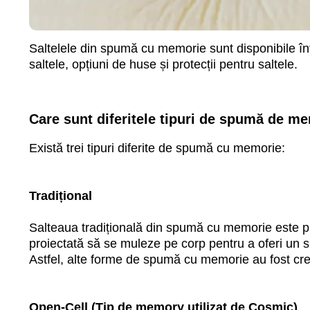
Saltelele din spumă cu memorie sunt disponibile î
saltele, opțiuni de huse și protecții pentru saltele.
ii
Care sunt diferitele tipuri de spumă de m
Există trei tipuri diferite de spumă cu memorie:
17900 mdl
Tradițional
de la
de
Pat Eclipse
P
Salteaua tradițională din spumă cu memorie este p
proiectată să se muleze pe corp pentru a oferi un s
Astfel, alte forme de spumă cu memorie au fost cr
Detalii
Open-Cell (Tip de memory utilizat de Cosmic)