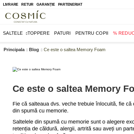
LIVRARE
RETUR
GARANȚIE
PARTENERIAT
SALTELE
TOPPERE
PATURI
PENTRU COPII
% REDU
Principala
Blog
Ce este o saltea Memory Foam
Ce este o saltea Memory F
Fie că salteaua dvs. veche trebuie înlocuită, fie că 
din spumă cu memorie.
Saltelele din spumă cu memorie sunt o alegere exce
retenția de căldură, alergii, artrită sau aveți un 