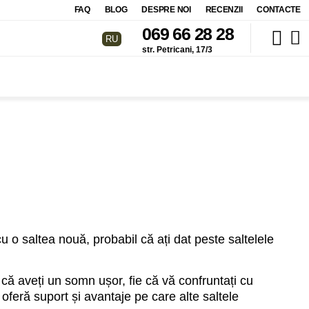
FAQ
BLOG
DESPRE NOI
RECENZII
CONTACTE
069 66 28 28
RU
str. Petricani, 17/3
cu o saltea nouă, probabil că ați dat peste saltelele
ă aveți un somn ușor, fie că vă confruntați cu
oferă suport și avantaje pe care alte saltele