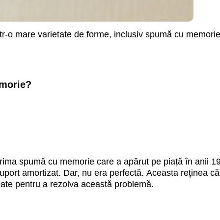
ntr-o mare varietate de forme, inclusiv spumă cu memori
emorie?
18100 mdl
21500 mdl
 la
de la
at Meridian
Pat Breeze
rima spumă cu memorie care a apărut pe piață în anii 1
uport amortizat. Dar, nu era perfectă. Aceasta reținea că
eate pentru a rezolva această problemă.
Detalii
Detalii