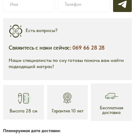
Есть вопросы?
Свяжитесь с нами сейчас:
069 66 28 28
Наши специалисты по сну готовы помочь вам найти
2690 mdl
2
подходящий матрас!
от
от
ium
Топпер Ecolatex
То
Высота 5 см
Гарантия 10 лет
Бесплатная
Высота 28 см
Гарантия 10 лет
доставка
тавка
Бесплатная доставка
нее
Подробнее
Планируемая дата доставки: