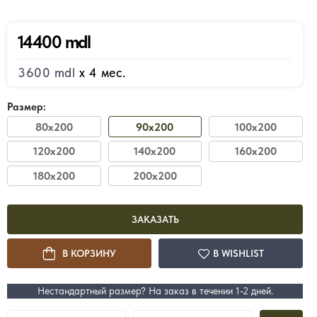
14400 mdl
y
3600 mdl
x 4 мес.
22200 mdl
1
от
от
Размер:
нее
80x200
90x200
100x200
Кровать Loft
Кро
120x200
140x200
160x200
180x200
200x200
Подробнее
ЗАКАЗАТЬ
В КОРЗИНУ
В WISHLIST
Нестандартный размер? На заказ в течении 1-2 дней.