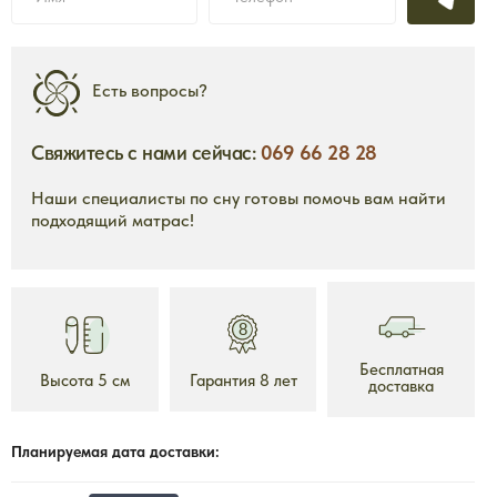
Есть вопросы?
Свяжитесь с нами сейчас:
069 66 28 28
Наши специалисты по сну готовы помочь вам найти
подходящий матрас!
2690 mdl
2
от
от
ium
Топпер Ecolatex
То
Высота 5 см
Бесплатная
Высота 5 см
Гарантия 8 лет
Гарантия 10 лет
доставка
тавка
Бесплатная доставка
Планируемая дата доставки:
нее
Подробнее