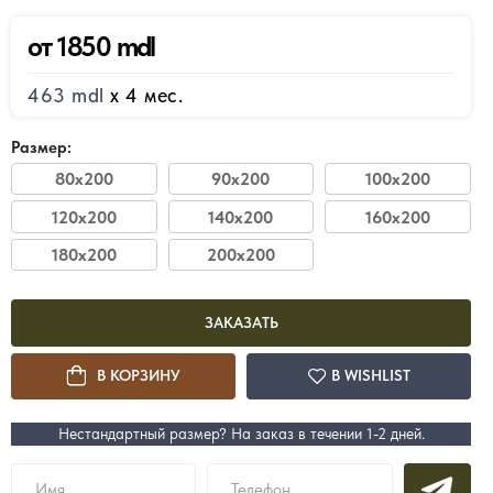
от 1850 mdl
463 mdl
x 4 мес.
y
Размер:
22200 mdl
1
от
от
80x200
90x200
100x200
нее
Кровать Loft
Кро
120x200
140x200
160x200
180x200
200x200
Подробнее
ЗАКАЗАТЬ
В КОРЗИНУ
В WISHLIST
Нестандартный размер? На заказ в течении 1-2 дней.