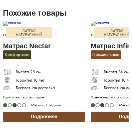
Похожие товары
ЛАТЕКС
ЛАТЕКС
13800 mdl
19500 mdl
от
от
НАТУРАЛЬНЫЙ
НАТУРАЛЬНЫЙ
Матрас Nectar
Матрас Infin
Комфортные
Премиальные
Высота 28 см
Высота 34 см
Гарантия 10 лет
Гарантия 10 ле
Бесплатная доставка
Бесплатная до
Разная жесткость сторон
Разная жесткость сторон
Мягкий ,
Средний
Мягкий 
Подробнее
Подр