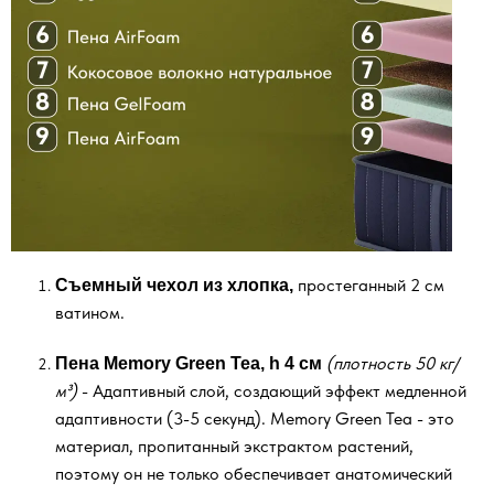
ly
22200 mdl
1
от
от
простеганный 2 см
Съемный чехол из хлопка,
нее
ватином.
Кровать Loft
Кр
(плотность 50 кг/
Пена Memory Green Tea, h 4 см
м³)
- Адаптивный слой, создающий эффект медленной
Подробнее
адаптивности (3-5 секунд). Memory Green Tea - это
материал, пропитанный экстрактом растений,
поэтому он не только обеспечивает анатомический