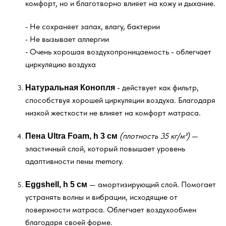
комфорт, но и благотворно влияет на кожу и дыхание.
Не сохраняет запах, влагу, бактерии
-
Не вызывает аллергии
-
Очень хорошая воздухопроницаемость - облегчает
-
mium
циркуляцию воздуха
- действует как фильтр,
Натуральная Конопля
способствуя хорошей циркуляции воздуха. Благодаря
низкой жесткости не влияет на комфорт матраса.
тавка
нее
(плотность 35 кг/м³)
—
Пена Ultra Foam, h 3 см
эластичный слой, который повышает уровень
2690 mdl
2
от
от
адаптивности пены memory.
Топпер Ecolatex
То
— амортизирующий слой. Помогает
Eggshell, h 5 см
устранять волны и вибрации, исходящие от
Высота 5 см
поверхности матраса. Облегчает воздухообмен
благодаря своей форме.
Гарантия 10 лет