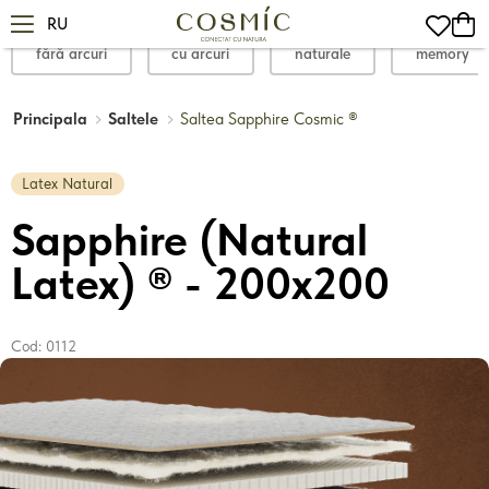
RU
fără arcuri
cu arcuri
naturale
memory
Principala
Saltele
Saltea Sapphire Cosmic ®
Latex Natural
Sapphire (Natural
Latex) ® - 200x200
Cod:
0112