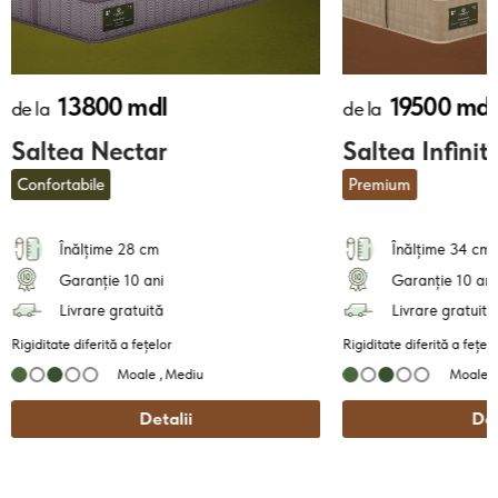
13800 mdl
19500 mdl
de la
de la
Saltea Nectar
Saltea Infinit
Confortabile
Premium
Înălțime 28 cm
Înălțime 34 cm
Garanție 10 ani
Garanție 10 ani
Livrare gratuită
Livrare gratuită
Rigiditate diferită a fețelor
Rigiditate diferită a fețelo
Moale ,
Mediu
Moale ,
Detalii
Det