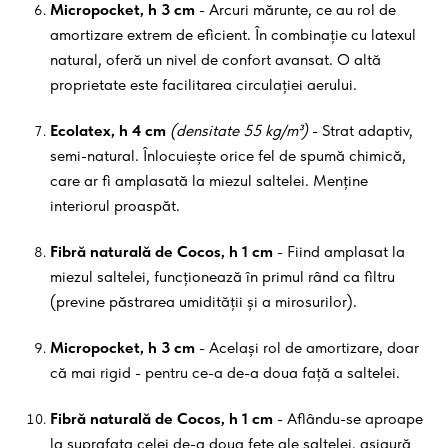
Micropocket, h 3 cm
- Arcuri mărunte, ce au rol de
amortizare extrem de eficient. În combinație cu latexul
natural, oferă un nivel de confort avansat. O altă
proprietate este facilitarea circulației aerului.
Ecolatex, h 4 cm
(densitate 55 kg/m³)
- Strat adaptiv,
semi-natural. Înlocuiește orice fel de spumă chimică,
care ar fi amplasată la miezul saltelei. Menține
interiorul proaspăt.
Fibră naturală de Cocos, h 1 cm
- Fiind amplasat la
miezul saltelei, funcționează în primul rând ca filtru
(previne păstrarea umidității și a mirosurilor).
Micropocket, h 3 cm
- Același rol de amortizare, doar
că mai rigid - pentru ce-a de-a doua față a saltelei.
Fibră naturală de Cocos, h 1 cm
- Aflându-se aproape
la suprafața celei de-a doua fețe ale saltelei, asigură