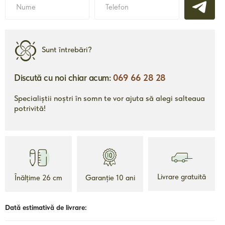
Sunt întrebări?
Discută cu noi chiar acum:
069 66 28 28
Specialiștii noștri în somn te vor ajuta să alegi salteaua
2690 mdl
potrivită!
de la
de la
um
Topper Ecolatex
To
Înălțime 5 cm
Garanție 10 ani
Livrare gratuită
Înălțime 26 cm
Garanție 10 ani
Livrare gratuită
ii
Detalii
Dată estimativă de livrare: