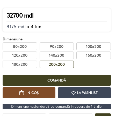
32700 mdl
8175 mdl
x 4 luni
22200 mdl
de la
de la
Dimensiune:
ii
80x200
90x200
100x200
Pat Loft
Pat
120x200
140x200
160x200
180x200
200x200
Detalii
COMANDĂ
ÎN COȘ
LA WISHLIST
Dimensiune nestandard? La comandă în decurs de 1-2 zile.