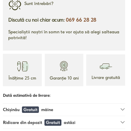
Sunt întrebări?
Discută cu noi chiar acum:
069 66 28 28
Specialiștii noștri în somn te vor ajuta să alegi salteaua
potrivită!
2690 mdl
de la
de la
um
Topper Ecolatex
To
Livrare gratuită
Înălțime 25 cm
Garanție 10 ani
Înălțime 5 cm
Dată estimativă de livrare:
Garanție 10 ani
Livrare gratuită
Chișinău
Gratuit
mâine
ii
Detalii
Ridicare din depozit
Gratuit
astăzi