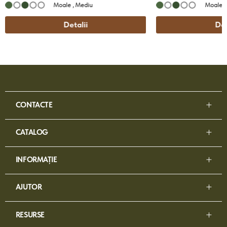
Moale ,
Mediu
Moale ,
Detalii
Det
CONTACTE
CATALOG
INFORMAȚIE
AJUTOR
RESURSE