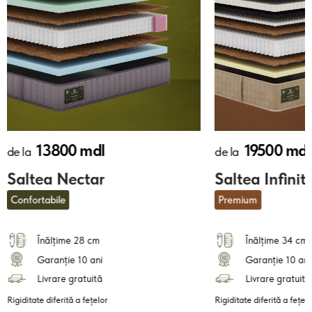
13800 mdl
19500 mdl
de la
de la
Saltea Nectar
Saltea Infinit
Confortabile
Premium
Înălțime 28 cm
Înălțime 34 cm
Garanție 10 ani
Garanție 10 ani
Livrare gratuită
Livrare gratuită
Rigiditate diferită a fețelor
Rigiditate diferită a fețelo