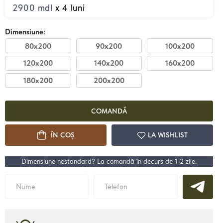
2900 mdl
x 4 luni
Dimensiune:
80x200
90x200
100x200
120x200
140x200
160x200
22200 mdl
de la
de la
180x200
200x200
ii
Pat Loft
Pat
COMANDĂ
Detalii
ÎN COȘ
LA WISHLIST
Dimensiune nestandard? La comandă în decurs de 1-2 zile.