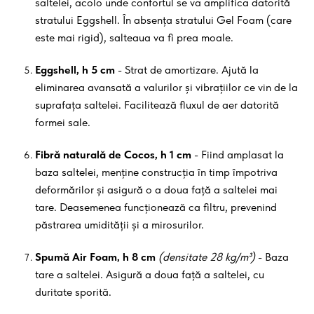
saltelei, acolo unde confortul se va amplifica datorită
stratului Eggshell. În absența stratului Gel Foam (care
este mai rigid), salteaua va fi prea moale.
Eggshell, h 5 cm
- Strat de amortizare. Ajută la
eliminarea avansată a valurilor și vibrațiilor ce vin de la
suprafața saltelei. Facilitează fluxul de aer datorită
formei sale.
Fibră naturală de Cocos, h 1 cm
- Fiind amplasat la
baza saltelei, menține construcția în timp împotriva
deformărilor și asigură o a doua față a saltelei mai
tare. Deasemenea funcționează ca filtru, prevenind
păstrarea umidității și a mirosurilor.
Spumă Air Foam, h 8 cm
(densitate 28 kg/m³)
- Baza
tare a saltelei. Asigură a doua față a saltelei, cu
duritate sporită.