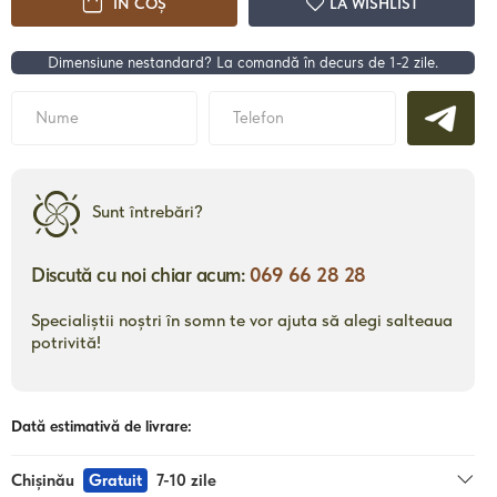
ÎN COȘ
LA WISHLIST
Dimensiune nestandard? La comandă în decurs de 1-2 zile.
21800 mdl
de la
de la
ii
Pat Comfy
Pat
Sunt întrebări?
Discută cu noi chiar acum:
069 66 28 28
Detalii
Specialiștii noștri în somn te vor ajuta să alegi salteaua
potrivită!
Dată estimativă de livrare:
Chișinău
Gratuit
7-10 zile