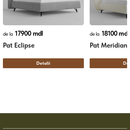
17900 mdl
18100 mdl
de la
de la
Pat Eclipse
Pat Meridian
Detalii
Det