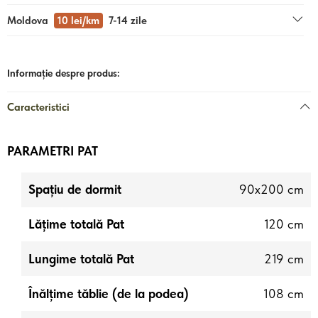
Moldova
10 lei/km
7-14 zile
Informație despre produs:
Caracteristici
PARAMETRI PAT
ry
Spațiu de dormit
90x200 cm
Lățime totală Pat
120 cm
Lungime totală Pat
219 cm
ii
Înălțime tăblie (de la podea)
108 cm